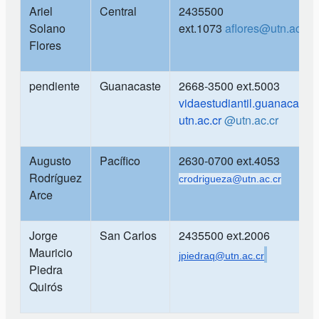
Ariel
Central
2435500
Solano
ext.1073
aflores@utn.ac.cr
Flores
pendiente
Guanacaste
2668-3500 ext.5003
vidaestudiantil.guanacast
utn.ac.cr
@utn.ac.cr
Augusto
Pacífico
2630-0700 ext.4053
Rodríguez
crodrigueza
@utn.ac.cr
Arce
Jorge
San Carlos
2435500 ext.2006
Mauricio
jpiedraq@utn.ac.cr
Piedra
Quirós