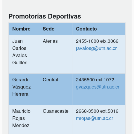
Promotorías Deportivas
Nombre
Sede
Contacto
Juan
Atenas
2455-1000 etx.3066
Carlos
javalosg@utn.ac.cr
Ávalos
Guillén
Gerardo
Central
2435500 ext.1072
Vásquez
gvazques@utn.ac.cr
Herrera
Mauricio
Guanacaste
2668-3500 ext.5016
Rojas
mrojas@utn.ac.cr
Méndez