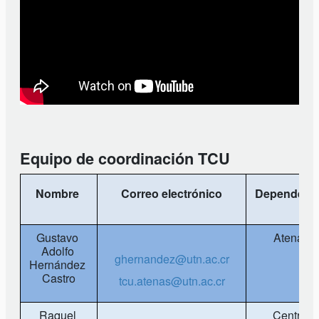
Equipo de coordinación TCU
Nombre 
Correo electrónico
Dependenc
Gustavo 
Atenas
Adolfo 
ghernandez@utn.ac.cr
Hernández 
Castro
tcu.atenas@utn.ac.cr
Raquel 
Central