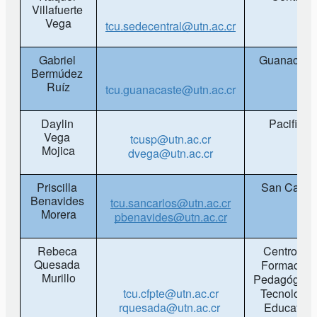
Villafuerte 
Vega
tcu.sedecentral@utn.ac.cr
Gabriel 
Guanacast
Bermúdez 
Ruíz
tcu.guanacaste@utn.ac.cr
Daylin 
Pacifico
Vega 
tcusp@utn.ac.cr
Mojica
dvega@utn.ac.cr
Priscilla 
San Carlo
Benavides 
tcu.sancarlos@utn.ac.cr
Morera
pbenavides@utn.ac.cr
Rebeca 
Centro de 
Quesada 
Formación 
Murillo
Pedagógica 
tcu.cfpte@utn.ac.cr
Tecnología 
rquesada@utn.ac.cr 
Educativa