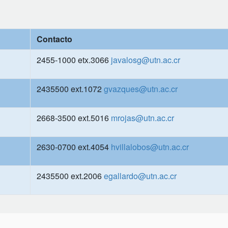
Contacto
2455-1000 etx.3066
javalosg@utn.ac.cr
2435500 ext.1072
gvazques@utn.ac.cr
2668-3500 ext.5016
mrojas@utn.ac.cr
2630-0700 ext.4054
hvillalobos@utn.ac.cr
2435500 ext.2006
egallardo@utn.ac.cr