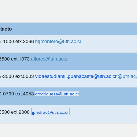
tacto
5-1000 etx.3066
mjmontero@utn.ac.cr
5500 ext.1073
aflores@utn.ac.cr
8-3500 ext.5003
vidaestudiantil.guanacaste@
utn.ac.cr
@utn.ac.
0-0700 ext.4053
crodrigueza
@utn.ac.cr
5500 ext.2006
jpiedraq@utn.ac.cr