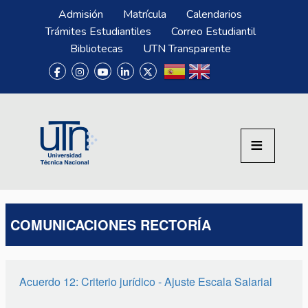
Pasar al contenido principal
Menú Superior
Admisión
Matrícula
Calendarios
Trámites Estudiantiles
Correo Estudiantil
Bibliotecas
UTN Transparente
COMUNICACIONES RECTORÍA
Acuerdo 12: Criterio jurídico - Ajuste Escala Salarial