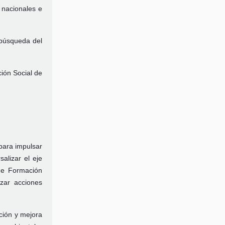
 nacionales e
 búsqueda del
ción Social de
para impulsar
alizar el eje
de Formación
zar acciones
ción y mejora