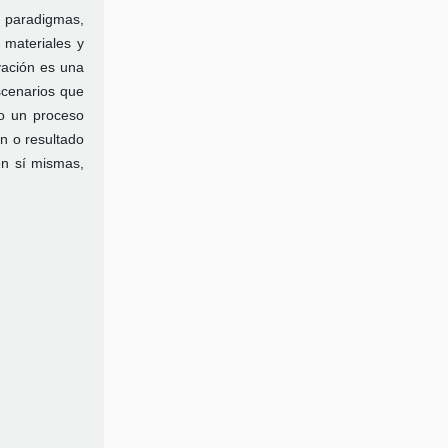
e paradigmas,
, materiales y
vación es una
scenarios que
mo un proceso
ón o resultado
en sí mismas,