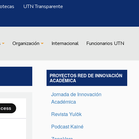
iotecas
UTN Transparente
s
Organización
Internacional
Funcionarios UTN
PROYECTOS RED DE INNOVACIÓN
ACADÉMICA
Jornada de Innovación
Académica
Revista Yulök
Podcast Kainé
ZonoVare