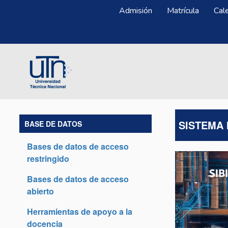
Pasar al contenido principal
Menú Superior
Admisión
Matrícula
Cal
SISTEMA 
BASE DE DATOS
Bases de datos de acceso
restringido
Bases de datos de acceso
abierto
Herramientas de apoyo a la
docencia