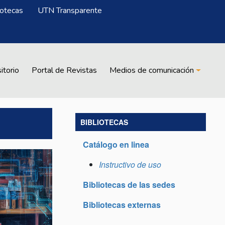
iotecas
UTN Transparente
itorio
Portal de Revistas
Medios de comunicación
BIBLIOTECAS
Catálogo en linea
Instructivo de uso
Bibliotecas de las sedes
Bibliotecas externas