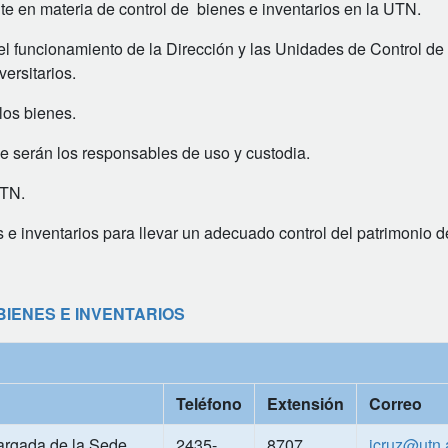
nte en materia de control de bienes e inventarios en la UTN.
 el funcionamiento de la Dirección y las Unidades de Control de
ersitarios.
los bienes.
ue serán los responsables de uso y custodia.
UTN.
s e inventarios para llevar un adecuado control del patrimonio 
BIENES E INVENTARIOS
Teléfono
Extensión
Correo
cargada de la Sede
2435-
8707
jcruz@utn.