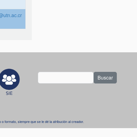
l@utn.ac.cr
Buscar
dio o formato, siempre que se le dé la atribución al creador.
.
l 4.0 Internacional