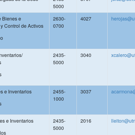
5000
e Bienes e
2630-
4027
herojas@ut
y Control de Activos
0700
co
nventarios/
2435-
3040
xcalero@ut
s
5000
s
s e Inventarios
2455-
3037
acarmona@
1000
s
s e Inventarios
2435-
2016
lleiton@utn
5000
los