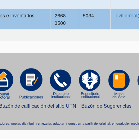
s e Inventarios
2668-
5034
ldvillarrea
3500
Buzón de calificación del sitio UTN
Buzón de Sugerencias
adores: copiar, distribuir, remezclar, adaptar y construir a partir del original, en cualquier me
Incluso, la licencia permite el uso comercial, pero se debe dar crédito al creador.
bra está bajo una
licencia de Creative Commons Reconocimiento-NoComercial-CompartirIgua