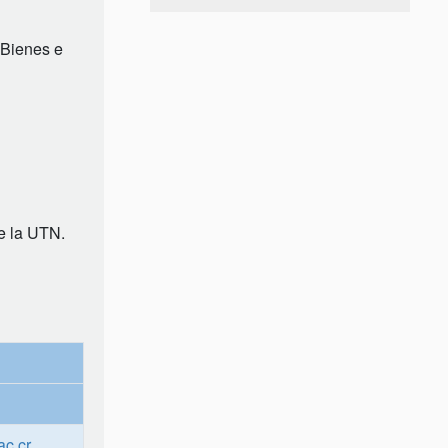
 Bienes e
de la UTN.
ac.cr