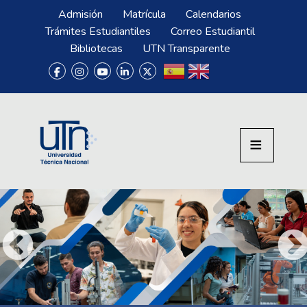
Pasar al contenido principal
Menú Superior
Admisión
Matrícula
Calendarios
Trámites Estudiantiles
Correo Estudiantil
Bibliotecas
UTN Transparente