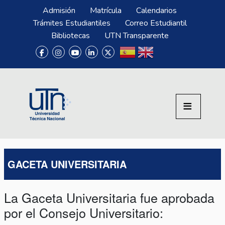
Pasar al contenido principal
Menú Superior
Admisión
Matrícula
Calendarios
Trámites Estudiantiles
Correo Estudiantil
Bibliotecas
UTN Transparente
GACETA UNIVERSITARIA
La Gaceta Universitaria fue aprobada
por el Consejo Universitario: