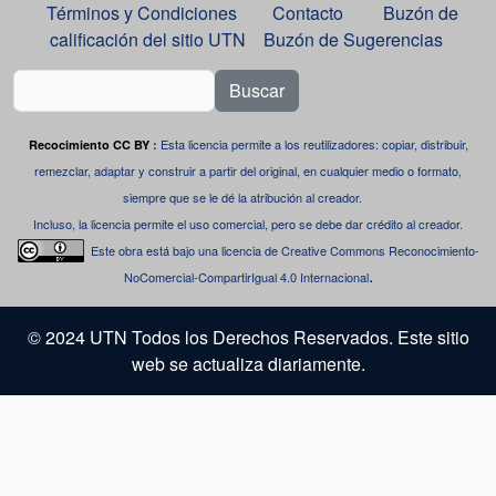
Términos y Condiciones
Contacto
Buzón de
calificación del sitio UTN
Buzón de Sugerencias
Buscar
Esta licencia permite a los reutilizadores: copiar, distribuir,
Recocimiento CC BY
:
remezclar, adaptar y construir a partir del original, en cualquier medio o formato,
siempre que se le dé la atribución al creador.
Incluso, la licencia permite el uso comercial, pero se debe dar crédito al creador.
Este obra está bajo una
licencia de Creative Commons Reconocimiento-
.
NoComercial-CompartirIgual 4.0 Internacional
© 2024 UTN Todos los Derechos Reservados. Este sitio
web se actualiza diariamente.