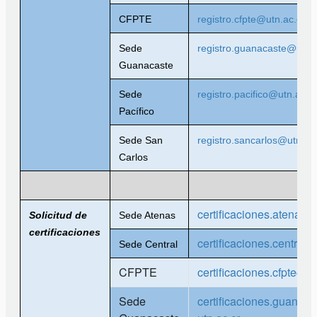
CFPTE
registro.cfpte@utn.ac.cr
Sede
registro.guanacaste@utn.a
Guanacaste
Sede
registro.pacifico@utn.ac.cr
Pacífico
Sede San
registro.sancarlos@utn.ac.
Carlos
certificaciones.atenas@
Solicitud de
Sede Atenas
certificaciones
certificaciones.central@
Sede Central
CFPTE
certificaciones.cfpte@ut
Sede
certificaciones.guanac