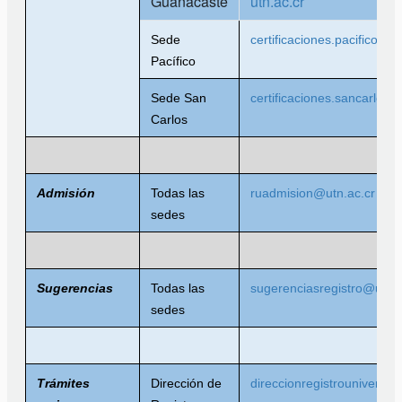
Guanacaste
utn.ac.cr
Sede
certificaciones.pacifico@ut
Pacífico
Sede San
certificaciones.sancarlos@
Carlos
Admisión
Todas las
ruadmision@utn.ac.cr
sedes
Sugerencias
Todas las
sugerenciasregistro@utn.a
sedes
Trámites
Dirección de
direccionregistrouniversit