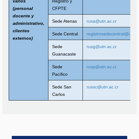
varios
Registro y
(personal
CFPTE
docente y
Sede Atenas
rusa@utn.ac.cr
administrativo,
clientes
Sede Central
registrosedecentral@utn.a
externos)
Sede
rusg@utn.ac.cr
Guanacaste
Sede
rusp@utn.ac.cr
Pacífico
Sede San
russc@utn.ac.cr
Carlos