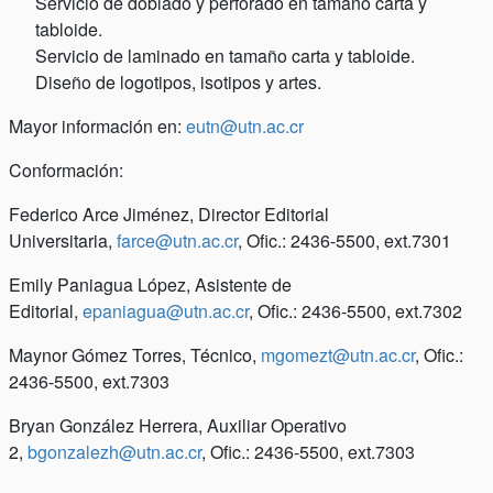
Servicio de doblado y perforado en tamaño carta y
tabloide.
Servicio de laminado en tamaño carta y tabloide.
Diseño de logotipos, isotipos y artes.
Mayor información en:
eutn@utn.ac.cr
Conformación:
Federico Arce Jiménez, Director Editorial
Universitaria,
farce@utn.ac.cr
, Ofic.: 2436-5500, ext.7301
Emily Paniagua López, Asistente de
Editorial,
epaniagua@utn.ac.cr
, Ofic.: 2436-5500, ext.7302
Maynor Gómez Torres, Técnico,
mgomezt@utn.ac.cr
, Ofic.:
2436-5500, ext.7303
Bryan González Herrera, Auxiliar Operativo
2,
bgonzalezh@utn.ac.cr
, Ofic.: 2436-5500, ext.7303