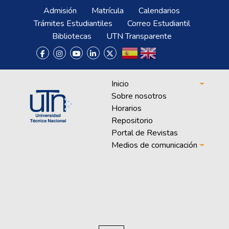
Pasar al contenido principal
Menú Superior
Admisión
Matrícula
Calendarios
Trámites Estudiantiles
Correo Estudiantil
Bibliotecas
UTN Transparente
Menú Biblioteca
Inicio
Sobre nosotros
Horarios
Repositorio
Portal de Revistas
Medios de comunicación