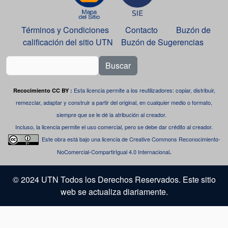
Términos y Condiciones
Contacto
Buzón de
calificación del sitio UTN
Buzón de Sugerencias
Buscar
Esta licencia permite a los reutilizadores: copiar, distribuir,
Recocimiento CC BY
:
remezclar, adaptar y construir a partir del original, en cualquier medio o formato,
siempre que se le dé la atribución al creador.
Incluso, la licencia permite el uso comercial, pero se debe dar crédito al creador.
Este obra está bajo una
licencia de Creative Commons Reconocimiento-
.
NoComercial-CompartirIgual 4.0 Internacional
© 2024 UTN Todos los Derechos Reservados. Este sitio
web se actualiza diariamente.