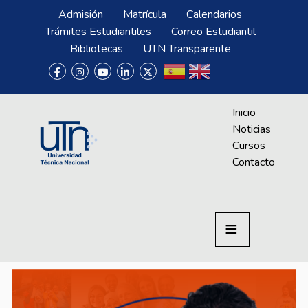
Pasar al contenido principal
Menú Superior
Admisión
Matrícula
Calendarios
Trámites Estudiantiles
Correo Estudiantil
Bibliotecas
UTN Transparente
Menú CrAprende
Inicio
Noticias
Cursos
Contacto