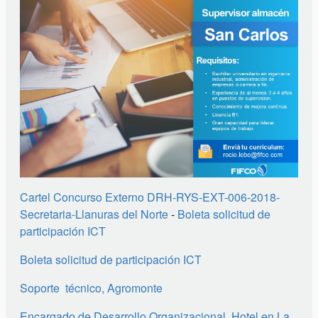
Cartel Concurso Externo DRH-RYS-EXT-006-2018-
Secretaria-Llanuras del Norte
-
Boleta solicitud de
participación ICT
Boleta solicitud de participación ICT
Soporte técnico, Agromonte
Encargado de Desarrollo Organizacional, Hotel en La