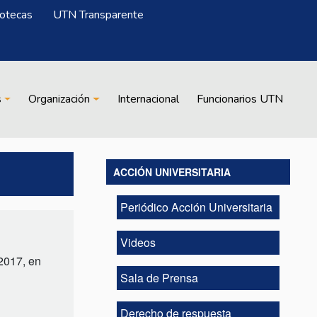
iotecas
UTN Transparente
s
Organización
Internacional
Funcionarios UTN
ACCIÓN UNIVERSITARIA
Periódico Acción Universitaria
Videos
 2017, en
Sala de Prensa
Derecho de respuesta