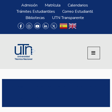
Pasar al contenido principal
Menú Superior
Admisión
Matrícula
Calendarios
Trámites Estudiantiles
Correo Estudiantil
Bibliotecas
UTN Transparente
INFORME DE CAPACITADOS EN CURSOS Y
TALLERES TEYPRD