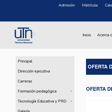
Pasar al contenido principal
Menú Superior
Admisión
Matrícula
Cal
Main navigation
Inicio
Acerca 
CFPTE
Principal
OFERTA 
Dirección ejecutiva
Carreras
OFERTA D
Formación pedagógica
Tecnología Educativa y PRD
Galería