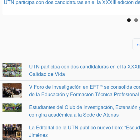
UTN participa con dos candidaturas en el la XXXIII edición d
V Foro de Investigación en EFTP se consolida como un import
Estudiantes del Club de Investigación, Extensión y Acción S
La Editorial de la UTN publicó nuevo libro: “Escudriñando a
COFI-CP fortalece la investigación y la innovación mediante
Carrera COFI-CP fortalece capacidades académicas al conocer
Jornada de Ciencia Abierta 2026 fortaleció la investigación, 
La carrera COFI-CP fortalece la internacionalización con su p
Revista Académica Arjé publicó Volumen 9, Número 1 (2026) 
Profesional
Atenas
Colombia
Paginación
P
‹‹
UTN participa con dos candidaturas en el la XXXII
Calidad de Vida
V Foro de Investigación en EFTP se consolida com
de la Educación y Formación Técnica Profesional
Estudiantes del Club de Investigación, Extensión
con gira académica a la Sede de Atenas
La Editorial de la UTN publicó nuevo libro: “Escu
Jiménez