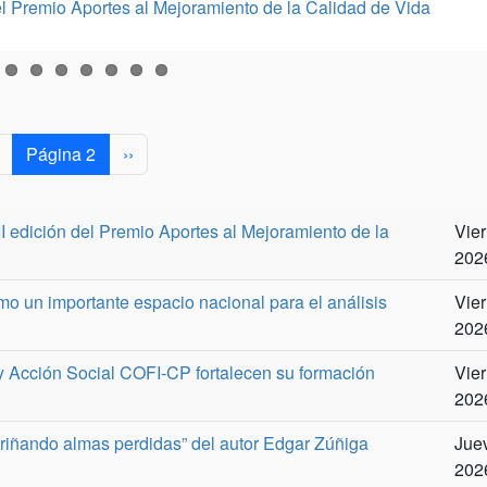
el Premio Aportes al Mejoramiento de la Calidad de Vida
ante espacio nacional para el análisis de la Educación y For
ocial COFI-CP fortalecen su formación con gira académica a la
lmas perdidas” del autor Edgar Zúñiga Jiménez
 intercambio académico con la Universidad del Rosario
 el modelo de laboratorios de innovación de la Universidad d
la colaboración académica y la ciencia abierta en la UTN
articipación en el Rally de Innovación 2026
enfocado en innovación y desarrollo social
ágina anterior
Siguiente página
Página 2
››
I edición del Premio Aportes al Mejoramiento de la
Vier
2026
o un importante espacio nacional para el análisis
Vier
2026
 y Acción Social COFI-CP fortalecen su formación
Vier
2026
driñando almas perdidas” del autor Edgar Zúñiga
Juev
2026