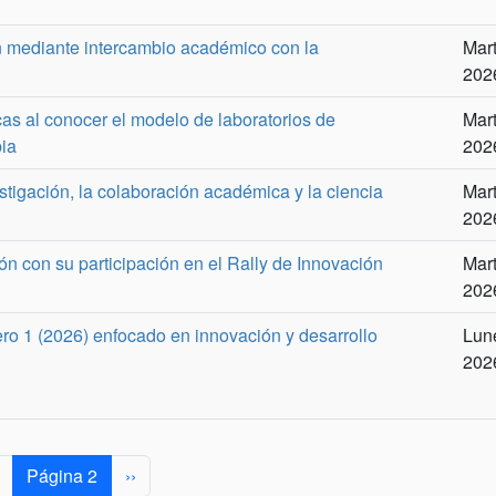
ón mediante intercambio académico con la
Mart
2026
s al conocer el modelo de laboratorios de
Mart
bia
2026
stigación, la colaboración académica y la ciencia
Mart
2026
ón con su participación en el Rally de Innovación
Mart
2026
o 1 (2026) enfocado en innovación y desarrollo
Lune
2026
ágina anterior
Siguiente página
Página 2
››