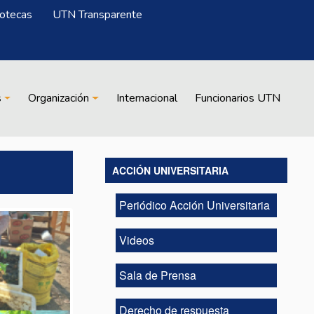
iotecas
UTN Transparente
s
Organización
Internacional
Funcionarios UTN
ACCIÓN UNIVERSITARIA
Periódico Acción Universitaria
Videos
Sala de Prensa
Derecho de respuesta