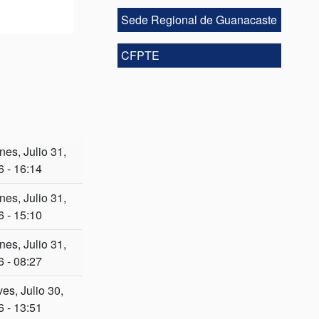
mación Técnica
 Sede de
el Rosario,
Sede Regional de Guanacaste
CFPTE
nes, Julio 31,
 - 16:14
nes, Julio 31,
 - 15:10
nes, Julio 31,
 - 08:27
es, Julio 30,
 - 13:51