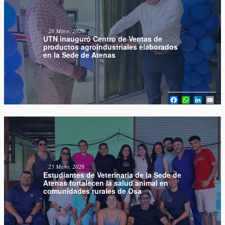
28 Mayo, 2026
UTN inauguró Centro de Ventas de
productos agroindustriales elaborados
en la Sede de Atenas
Facebook
WhatsAp
Linked
Em
25 Mayo, 2026
Estudiantes de Veterinaria de la Sede de
Atenas fortalecen la salud animal en
comunidades rurales de Osa