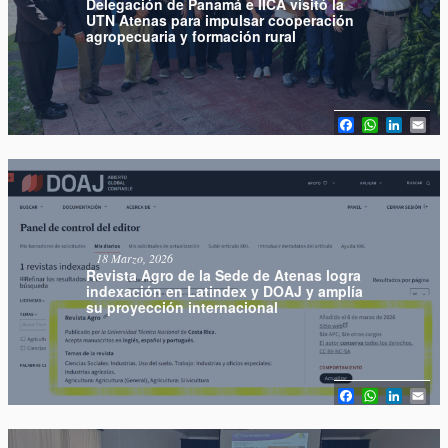
Delegación de Panamá e IICA visitó la
UTN Atenas para impulsar cooperación
agropecuaria y formación rural
Facebook
WhatsAp
Linked
Em
18 Marzo, 2026
Revista Agro de la Sede de Atenas logra
indexación en Latindex y DOAJ y amplía
su proyección internacional
Facebook
WhatsAp
Linked
Em