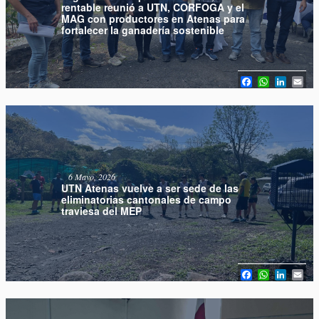
rentable reunió a UTN, CORFOGA y el
MAG con productores en Atenas para
fortalecer la ganadería sostenible
Facebook
WhatsAp
Linked
Em
6 Mayo, 2026
UTN Atenas vuelve a ser sede de las
eliminatorias cantonales de campo
traviesa del MEP
Facebook
WhatsAp
Linked
Em