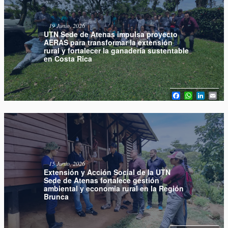
19 Junio, 2026
UTN Sede de Atenas impulsa proyecto
AERAS para transformar la extensión
rural y fortalecer la ganadería sustentable
en Costa Rica
Facebook
WhatsAp
Linked
Em
15 Junio, 2026
Extensión y Acción Social de la UTN
Sede de Atenas fortalece gestión
ambiental y economía rural en la Región
Brunca