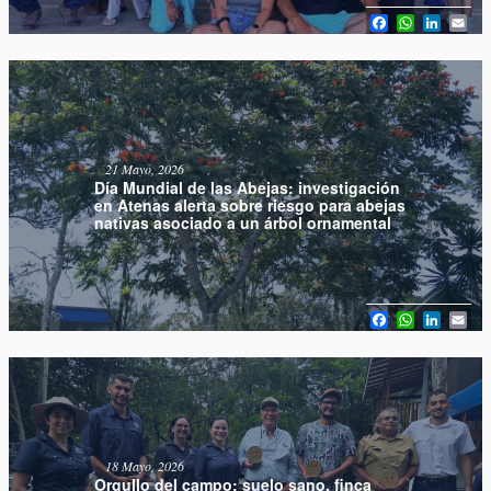
Facebook
WhatsAp
Linked
Em
21 Mayo, 2026
Día Mundial de las Abejas: investigación
en Atenas alerta sobre riesgo para abejas
nativas asociado a un árbol ornamental
Facebook
WhatsAp
Linked
Em
18 Mayo, 2026
Orgullo del campo: suelo sano, finca