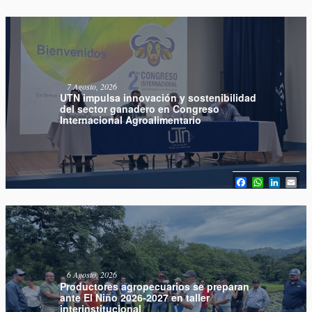
7 Agosto, 2026
UTN impulsa innovación y sostenibilidad
del sector ganadero en Congreso
Internacional Agroalimentario
Facebook
WhatsAp
Linked
Em
6 Agosto, 2026
Productores agropecuarios se preparan
ante El Niño 2026-2027 en taller
interinstitucional