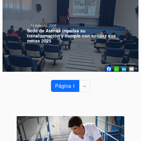
23 Febrero, 2026
Sede de Atenas impulsa su
transformación y cumple con solidez sus
metas 2025
Facebook
WhatsAp
Linked
Em
Paginación
Siguiente página
Página 1
››