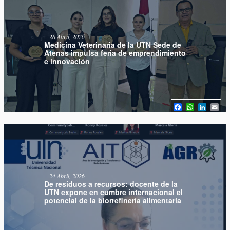
28 Abril, 2026
Medicina Veterinaria de la UTN Sede de
Atenas impulsa feria de emprendimiento
e innovación
Facebook
WhatsAp
Linked
Em
24 Abril, 2026
De residuos a recursos: docente de la
UTN expone en cumbre internacional el
potencial de la biorrefinería alimentaria