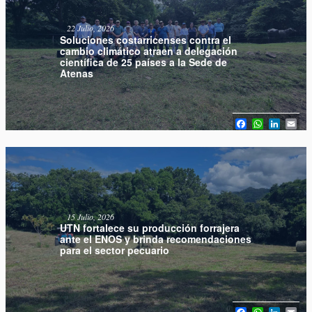
22 Julio, 2026
Soluciones costarricenses contra el
cambio climático atraen a delegación
científica de 25 países a la Sede de
Atenas
Facebook
WhatsAp
Linked
Em
15 Julio, 2026
UTN fortalece su producción forrajera
ante el ENOS y brinda recomendaciones
para el sector pecuario
Facebook
WhatsAp
Linked
Em