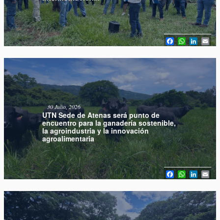
Facebook
WhatsAp
Linked
Em
30 Julio, 2026
UTN Sede de Atenas será punto de
encuentro para la ganadería sostenible,
la agroindustria y la innovación
agroalimentaria
Facebook
WhatsAp
Linked
Em