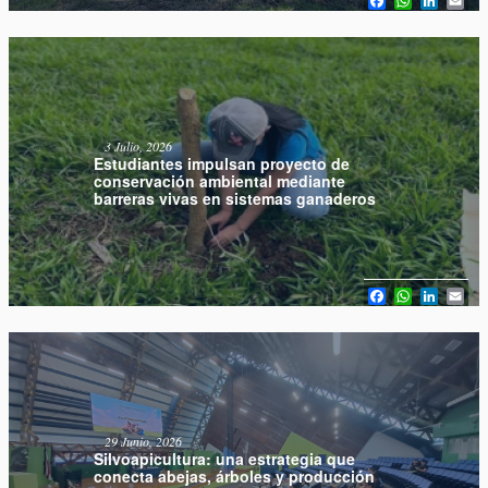
3 Julio, 2026
Estudiantes impulsan proyecto de
conservación ambiental mediante
barreras vivas en sistemas ganaderos
Facebook
WhatsAp
Linked
Em
29 Junio, 2026
Silvoapicultura: una estrategia que
conecta abejas, árboles y producción