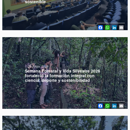
sostenible
Facebook
WhatsAp
Linked
Em
26 Junio, 2026
Semana Forestal y Vida Silvestre 2026
fortaleció la formación integral con
ciencia, deporte y sostenibilidad
Facebook
WhatsAp
Linked
Em