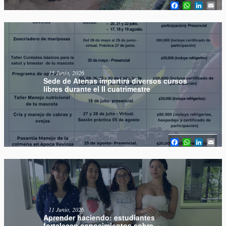
Facebook
WhatsAp
Linked
Em
15 Junio, 2026
Sede de Atenas impartirá diversos cursos
libres durante el II cuatrimestre
Facebook
WhatsAp
Linked
Em
11 Junio, 2026
Aprender haciendo: estudiantes
fortalecen conocimientos sobre