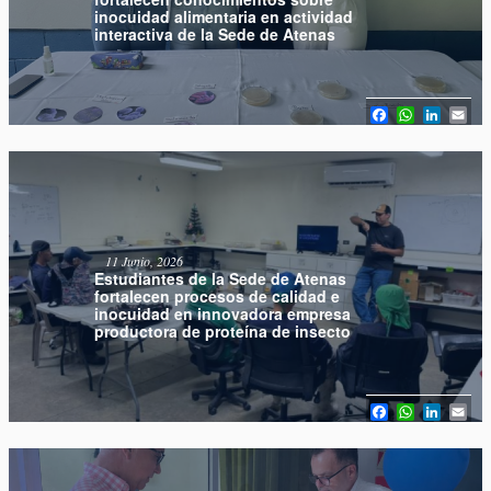
inocuidad alimentaria en actividad
interactiva de la Sede de Atenas
Facebook
WhatsAp
Linked
Em
11 Junio, 2026
Estudiantes de la Sede de Atenas
fortalecen procesos de calidad e
inocuidad en innovadora empresa
productora de proteína de insecto
Facebook
WhatsAp
Linked
Em