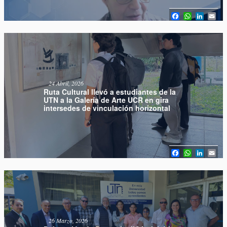
Facebook
WhatsAp
Linked
Em
24 Abril, 2026
Ruta Cultural llevó a estudiantes de la
UTN a la Galería de Arte UCR en gira
intersedes de vinculación horizontal
Facebook
WhatsAp
Linked
Em
26 Marzo, 2026