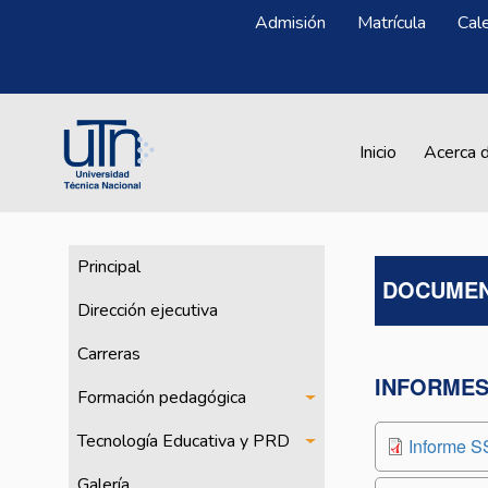
Pasar al contenido principal
Menú Superior
Admisión
Matrícula
Cal
Main navigation
Inicio
Acerca 
CFPTE
Principal
DOCUMEN
Dirección ejecutiva
Carreras
INFORMES
Formación pedagógica
Tecnología Educativa y PRD
Informe S
Galería