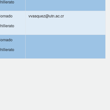
hillerato
lomado
vvasquez@utn.ac.cr
hillerato
lomado
hillerato